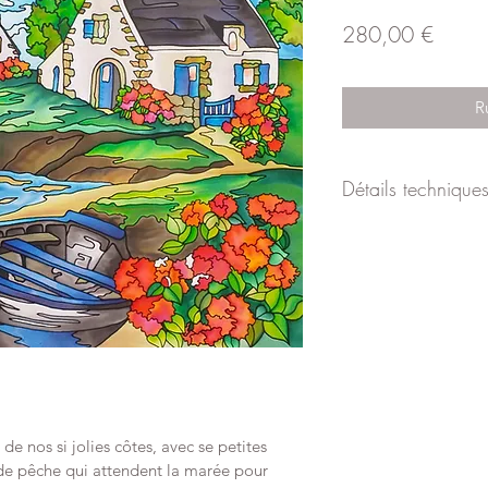
Prix
280,00 €
R
Détails technique
Dimensions avec cad
Cadre en bois blanc
Passe partout blanc
de nos si jolies côtes, avec se petites 
de pêche qui attendent la marée pour 