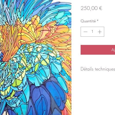
Prix
250,00 €
Quantité
*
Aj
Détails technique
Dimensions avec cad
Cadre en bois clair
Passe partout blanc