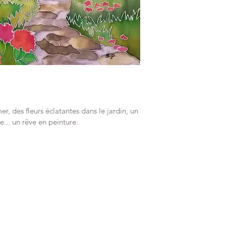
, des fleurs éclatantes dans le jardin, un 
... un rêve en peinture.
©2018 by CouleursEnSoie. Proudly created with Wix.com