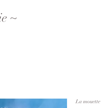
ie ~
La mouette