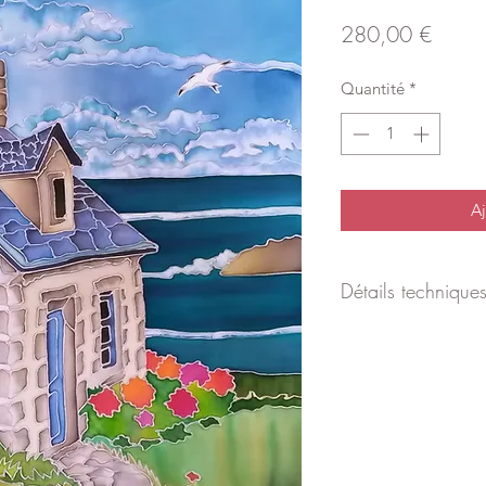
Prix
280,00 €
Quantité
*
Aj
Détails technique
Dimensions avec cad
Cadre vitrine en boi
Passe partout blanc