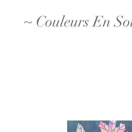
~ Couleurs En So